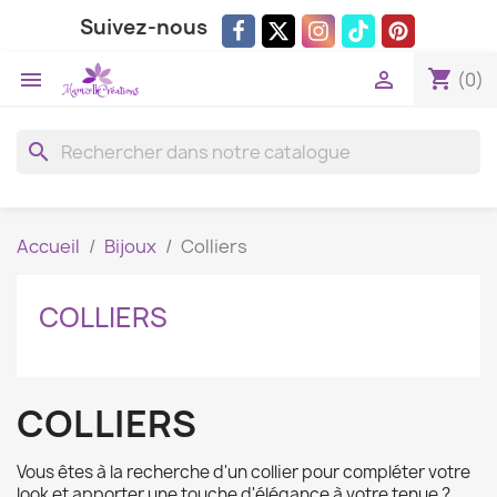
Suivez-nous
shopping_cart


(0)
search
Accueil
Bijoux
Colliers
COLLIERS
COLLIERS
Vous êtes à la recherche d'un collier pour compléter votre
look et apporter une touche d'élégance à votre tenue ?