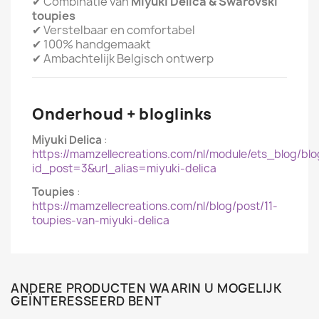
✔ Combinatie van
Miyuki Delica & Swarovski
toupies
✔ Verstelbaar en comfortabel
✔ 100% handgemaakt
✔ Ambachtelijk Belgisch ontwerp
Onderhoud + bloglinks
Miyuki Delica
:
https://mamzellecreations.com/nl/module/ets_blog/blo
id_post=3&url_alias=miyuki-delica
Toupies
:
https://mamzellecreations.com/nl/blog/post/11-
toupies-van-miyuki-delica
ANDERE PRODUCTEN WAARIN U MOGELIJK
GEÏNTERESSEERD BENT