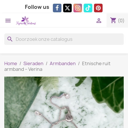
Follow us
shopping_cart


(0)
search
Home
Sieraden
Armbanden
Etnische ruit
armband – Verina