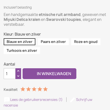
Inclusief belasting
Een handgemaakte
etnische ruit armband
, geweven met
Miyuki Delica kralen
en
Swarovski toupies
, elegant en
verstelbaar.
Kleur: Blauw en zilver
Blauw en zilver
Paars en zilver
Roze en goud
Turkoois en zilver
Aantal

IN WINKELWAGEN
Kwaliteit
Lees de gebruikersrecensies (1)
Schrijf uw
recensie