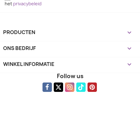
het
privacybeleid
PRODUCTEN

ONS BEDRIJF

WINKEL INFORMATIE
keyboard_arrow_down
Follow us