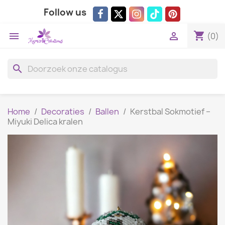
Follow us
shopping_cart


(0)
search
Home
Decoraties
Ballen
Kerstbal Sokmotief –
Miyuki Delica kralen